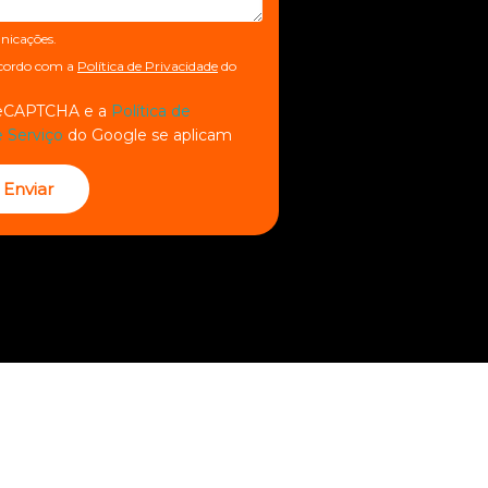
nicações.
ncordo com a
Política de Privacidade
do
 reCAPTCHA e a
Política de
 Serviço
do Google se aplicam
Enviar