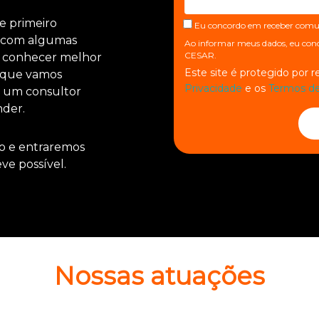
e primeiro
Eu concordo em receber comu
o com algumas
Ao informar meus dados, eu co
CESAR.
a conhecer melhor
Este site é protegido por
 que vamos
Privacidade
e os
Termos de
 um consultor
nder.
o e entraremos
ve possível.
Nossas atuações