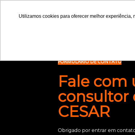
Utilizamos cookies para oferecer melhor experiência, 
Utilizamos cookies para oferecer melhor experiência, 
FORMULÁRIO DE CONTATO
Fale com
consultor
CESAR
Obrigado por entrar em contat