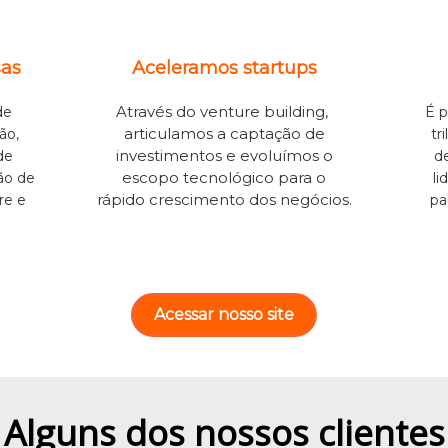
as
Aceleramos startups
Através do venture building,
de
É 
articulamos a captação de
ão,
tr
investimentos e evoluímos o
de
d
escopo tecnológico para o
ão de
li
rápido crescimento dos negócios.
re e
pa
Acessar nosso site
Alguns dos nossos clientes