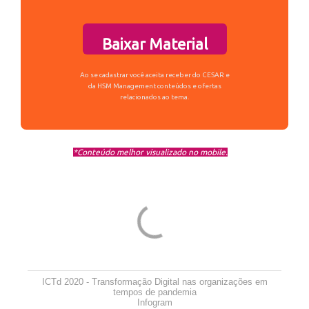
Baixar Material
Ao se cadastrar você aceita receber do CESAR e
da HSM Management conteúdos e ofertas
relacionados ao tema.
*Conteúdo melhor visualizado no mobile.
ICTd 2020 - Transformação Digital nas organizações em
tempos de pandemia
Infogram