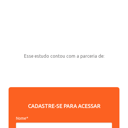
campanha de divulgação em parceria com a Revista
HSM Management.
Cadastre-se para baixar o conteúdo completo ou
confira o resumo executivo no infográfico abaixo.
Esse estudo contou com a parceria de:
CADASTRE-SE PARA ACESSAR
Nome*