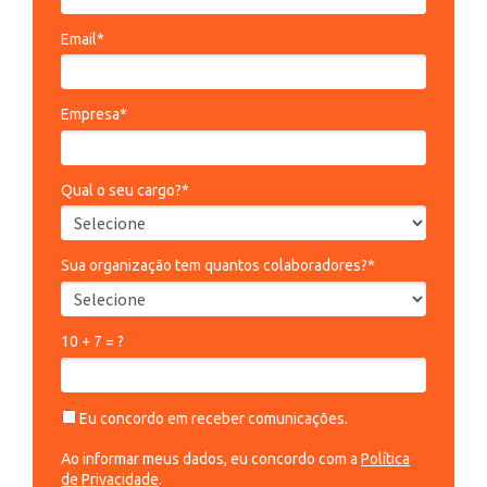
Email*
Empresa*
Qual o seu cargo?*
Sua organização tem quantos colaboradores?*
10 + 7 = ?
Eu concordo em receber comunicações.
Ao informar meus dados, eu concordo com a
Política
de Privacidade
.