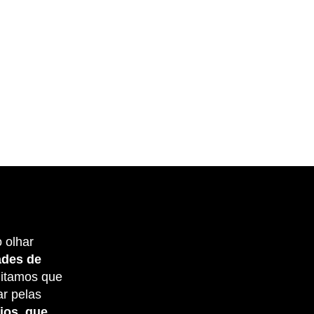
o olhar
ades de
ditamos que
ar pelas
ios, que