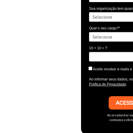
ual do crime
Sua organização tem quan
lhões.
O ranking
 no fim da fila
egurança digital.
Qual o seu cargo?*
igo novos desafios
10 + 10 = ?
rio adotar uma
tégica
para proteger
 integridade das
Aceito receber e-mails
fiança dos
Ao informar seus dados, v
Política de Privacidade
.
e
ebook
setor financeiro
ACESS
 colaboradores
 os
desafios de
Ao se cadastrar vo
conteúdos e ofert
rnética
.