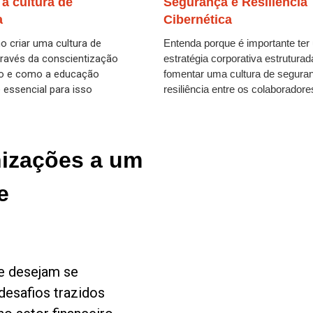
 a cultura de
Segurança e Resiliência
a
Cibernética
 criar uma cultura de
Entenda porque é importante te
ravés da conscientização
estratégia corporativa estruturad
to e como a educação
fomentar uma cultura de segura
 essencial para isso
resiliência entre os colaboradore
izações a um
e
e
e desejam se
 desafios trazidos