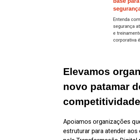
base para
seguranç
Entenda como
segurança at
e treinamen
corporativa é
Elevamos organ
novo patamar d
competitividad
Apoiamos organizações qu
estruturar para atender aos