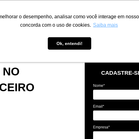
melhorar o desempenho, analisar como você interage em nosso sit
concorda com o uso de cookies.
Saiba mais
Ok, entendi!
 NO
CADASTRE-S
CEIRO
Nome*
a como
Email*
r a
de e
Empresa*