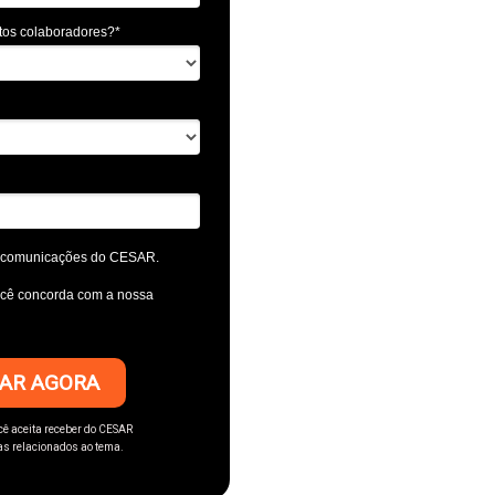
tos colaboradores?*
 e comunicações do CESAR.
ocê concorda com a nossa
AR AGORA
cê aceita receber do CESAR
as relacionados ao tema.