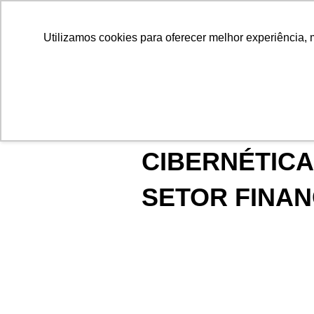
Utilizamos cookies para oferecer melhor experiência, 
E-BOOK GRATUITO
SEGURANÇA
CIBERNÉTICA
SETOR FINAN
A Educação Corporativ
estratégia para aumenta
segurança, confiabilida
resiliência cibernética.