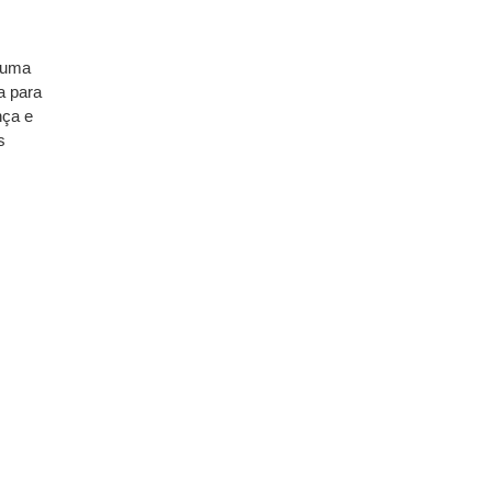
r uma
a para
nça e
s