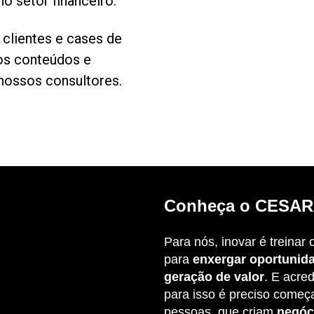
o setor financeiro.
clientes e cases de
sos conteúdos e
ossos consultores.
Conheça o CESAR
Para nós, inovar é treinar 
para
enxergar oportunid
geração de valor
. E acre
para isso é preciso começ
pessoas, que criam
negóc