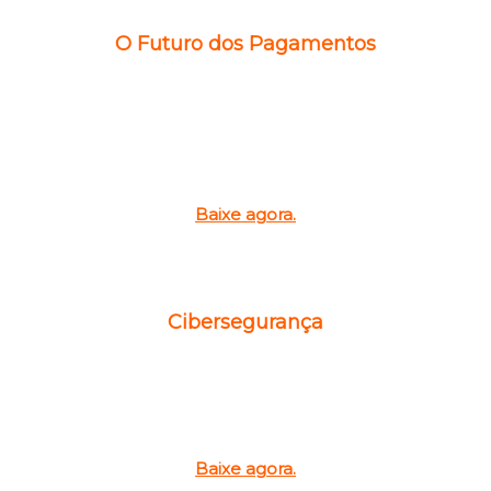
O Futuro dos Pagamentos
Um panorama atual das principais
tendências
e oportunidades promovidas
pela inovação tecnológica nos meios de
pagamentos.
Baixe agora.
Cibersegurança
Descubra como aplicar a Educação
Corporativa como estratégia para aumentar
a segurança, confiabilidade e resiliência
cibernética.
Baixe agora.