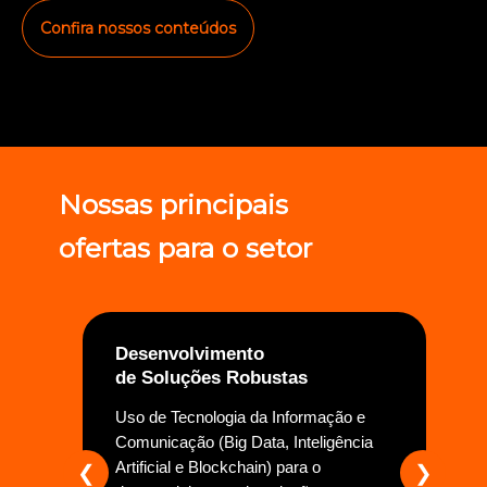
Confira nossos conteúdos
Nossas principais
ofertas para o setor
Desenvolvimento
Co
de Soluções Robustas
pr
Uso de Tecnologia da Informação e
Con
Comunicação (Big Data, Inteligência
des
Artificial e Blockchain) para o
ser
❮
❯