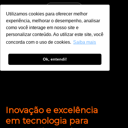
ENERGIA
Utilizamos cookies para oferecer melhor
Utilizamos cookies para oferecer melhor
experiência, melhorar o desempenho, analisar
experiência, melhorar o desempenho, analisar
FINANCEIRO
como você interage em nosso site e
como você interage em nosso site e
personalizar conteúdo. Ao utilizar este site, você
personalizar conteúdo. Ao utilizar este site, você
INDÚSTRIA
concorda com o uso de cookies.
concorda com o uso de cookies.
Saiba mais
Saiba mais
MOBILIDADE
Ok, entendi!
Ok, entendi!
ÓLEO E GÁS
Inovação e excelência
em tecnologia para