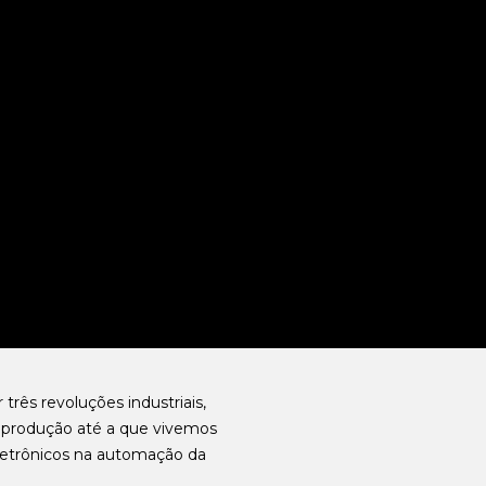
três revoluções industriais,
e produção até a que vivemos
etrônicos na automação da