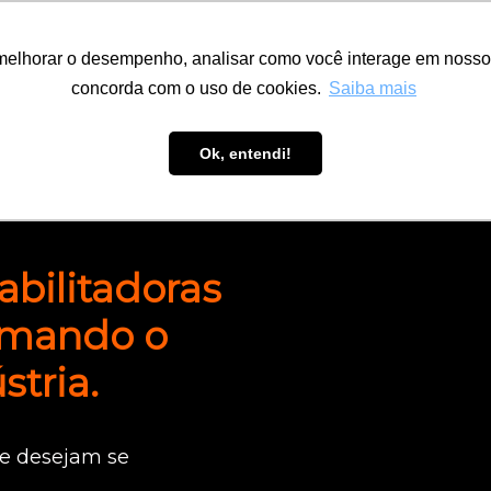
melhorar o desempenho, analisar como você interage em nosso sit
melhorar o desempenho, analisar como você interage em nosso sit
ENERGIA
FINANCEIRO
INDÚSTRIA
concorda com o uso de cookies.
concorda com o uso de cookies.
Saiba mais
Saiba mais
MOBILIDADE
ÓLEO E GÁS
Ok, entendi!
Ok, entendi!
abilitadoras
ormando o
stria.
e desejam se