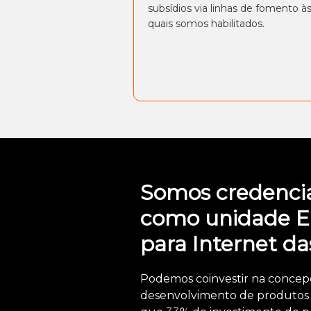
subsídios via linhas de fomento à
quais somos habilitados.
Somos credenci
como unidade 
para Internet da
Podemos coinvestir na concep
desenvolvimento de produtos