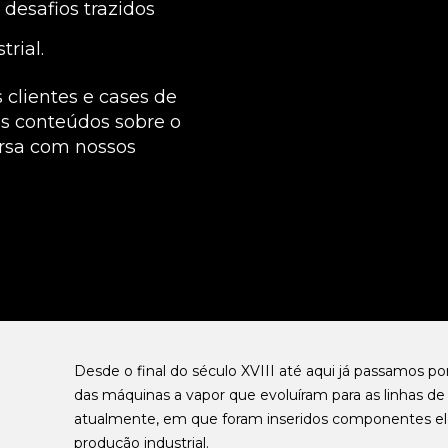
 desafios trazidos
trial.
clientes e cases de
os conteúdos sobre o
rsa com nossos
Desde o final do século XVIII até aqui já passamos por 
das máquinas a vapor que evoluíram para as linhas d
atualmente, em que foram inseridos componentes el
produção industrial.