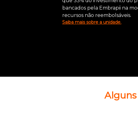
que 33% do investimento do pr
bancados pela Embrapii na mo
recursos não reembolsáveis.
Saiba mais sobre a unidade.
Alguns 