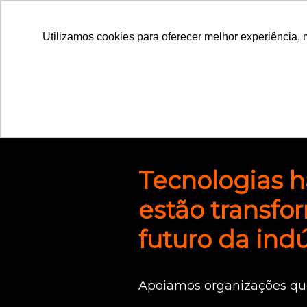
Utilizamos cookies para oferecer melhor experiência, 
Utilizamos cookies para oferecer melhor experiência, 
Tecnologias h
estão transf
futuro da indú
Apoiamos organizações qu