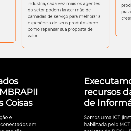
s
indústria, cada vez mais os agentes
prod
do setor podem lançar mão de
praz
camadas de serviço para melhorar a
cres
experiência de seus produtos bem
como repensar sua proposta de
valor.
ados
Executamo
EMBRAPII
recursos d
s Coisas
de Informá
ção e
Somos uma ICT (insti
 conectados em
habilitada pelo MCT