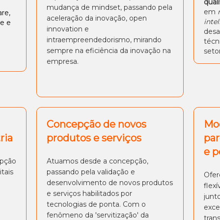
qual
mudança de mindset, passando pela
em
re,
aceleração da inovação, open
inte
e e
innovation e
desa
intraempreendedorismo, mirando
técn
sempre na eficiência da inovação na
setor
empresa.
Concepção de novos
Mo
ria
produtos e serviços
par
e p
epção
Atuamos desde a concepção,
itais
passando pela validação e
Ofer
desenvolvimento de novos produtos
flex
e serviços habilitados por
junt
tecnologias de ponta. Com o
exce
fenômeno da 'servitização' da
tran