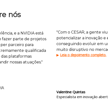
re nós
"Com o CESAR, a gente vi
ência, e a NVIDIA está
potencializar a inovação e
m fazer parte de projetos
conseguindo evoluir em u
per parceiro para
muito disruptivo no merca
tremamente qualificada
▶
Leia o depoimento completo.
 das plataformas
ndir nossas atuações."
DIA
Valentine Quintas
Especialista em inovação abert