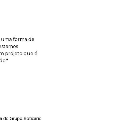
u uma forma de
 estamos
m projeto que é
do."
a do Grupo Boticário