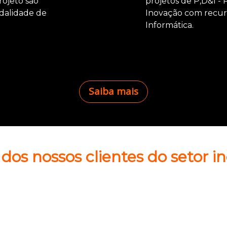
ojeto são
projetos de P,D&I -
dalidade de
Inovação com recurs
Informática.
Saiba mais
dos nossos clientes do setor in