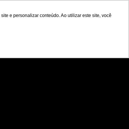
e e personalizar conteúdo. Ao utilizar este site, você
e e personalizar conteúdo. Ao utilizar este site, você