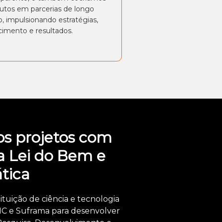
utos em parcerias de longo
o, impulsionando estratégias,
cimento e resultados.
s projetos com
a Lei do Bem e
tica
tuição de ciência e tecnologia
IC e Suframa para desenvolver